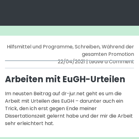
Hilfsmittel und Programme
,
Schreiben
,
Während der
gesamten Promotion
o
22/04/2021
|
Leave a Comment
A
m
Arbeiten mit EuGH-Urteilen
E
Ur
Im neusten Beitrag auf dr-jur.net geht es um die
Arbeit mit Urteilen des EuGH – darunter auch ein
Trick, den ich erst gegen Ende meiner
Dissertationszeit gelernt habe und der mir die Arbeit
sehr erleichtert hat.