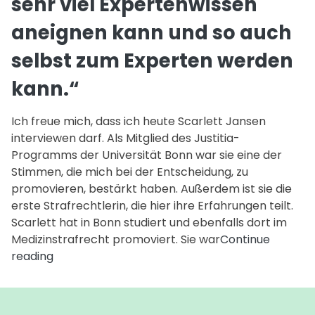
sehr viel Expertenwissen
d
ic
aneignen kann und so auch
m
selbst zum Experten werden
s
vi
kann.“
E
a
Ich freue mich, dass ich heute Scarlett Jansen
k
interviewen darf. Als Mitglied des Justitia-
u
Programms der Universität Bonn war sie eine der
s
Stimmen, die mich bei der Entscheidung, zu
a
promovieren, bestärkt haben. Außerdem ist sie die
se
erste Strafrechtlerin, die hier ihre Erfahrungen teilt.
z
Scarlett hat in Bonn studiert und ebenfalls dort im
E
Medizinstrafrecht promoviert. Sie war
Continue
w
„Die
reading
ka
Promotionsphase
hat
mich