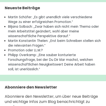
gelehrt,
Neueste Beiträge
dass
ich
Martin Schäfer: „Es gibt unendlich viele verschiedene
mir
Wege zu einer erfolgreichen Promotion.“
sehr
Biljana Solbach: „Zwar haben sich nicht mein Thema oder
viel
mein Arbeitstitel geändert, wohl aber meine
wissenschaftliche Perspektive darauf.“
Expertenwissen
Martin Konstantin Thelen: „Erst beim Schreiben stellen sich
aneignen
die relevanten Fragen.“
kann
Promotion oder LL.M.?
und
Philipp Overkamp: „Eine sauber konturierte
so
Forschungsfrage, bei der Du Dir klar machst, welchen
wissenschaftlichen Neuigkeitswert Deine Arbeit haben
auch
soll, ist unerlässlich.“
selbst
zum
Experten
Abonniere den Newsletter
werden
kann.“
Abonniere den Newsletter, um über neue Beiträge
und wichtige Infos zum Blog benachrichtigt zu