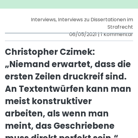
Wissenschaft
hat
auch
Interviews
,
Interviews zu Dissertationen im
etwas
Strafrecht
Kreatives,
zu
06/05/2021
|
1 Kommentar
zeichnet
C
sich
C
Christopher Czimek:
beispielsweise
„
auch
„Niemand erwartet, dass die
er
durch
d
ersten Zeilen druckreif sind.
originelle
di
Fragen,
e
An Textentwürfen kann man
Methoden
Ze
und
meist konstruktiver
dr
Lösungen
si
arbeiten, als wenn man
aus.“
A
T
meint, das Geschriebene
k
m