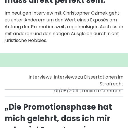
muss direkt perfekt sein.“
m
Im heutigen Interview mit Christopher Czimek geht
ko
es unter Anderem um den Wert eines Exposés am
ar
Anfang der Promotionszeit, regelmäßigen Austausch
al
mit anderen und den nötigen Ausgleich durch nicht
w
juristische Hobbies.
m
me
d
G
m
di
Interviews
,
Interviews zu Dissertationen im
p
Strafrecht
se
o
01/08/2019
|
Leave a Comment
„D
P
„Die Promotionsphase hat
h
mich gelehrt, dass ich mir
m
ge