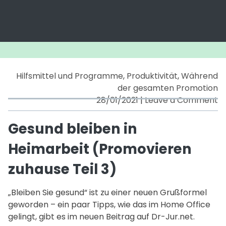
Hilfsmittel und Programme
,
Produktivität
,
Während
der gesamten Promotion
o
28/01/2021
|
Leave a Comment
G
bl
Gesund bleiben in
in
Heimarbeit (Promovieren
H
(
zuhause Teil 3)
z
Te
„Bleiben Sie gesund“ ist zu einer neuen Grußformel
3)
geworden – ein paar Tipps, wie das im Home Office
gelingt, gibt es im neuen Beitrag auf Dr-Jur.net.