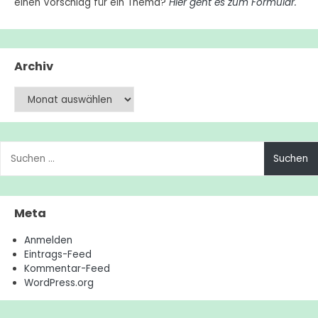
einen Vorschlag für ein Thema?
Hier geht es zum Formular.
Archiv
Archiv
Suchen
nach:
Meta
Anmelden
Eintrags-Feed
Kommentar-Feed
WordPress.org