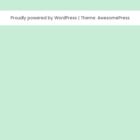
Proudly powered by WordPress
|
Theme:
AwesomePress