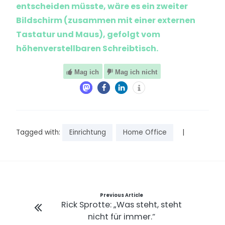
entscheiden müsste, wäre es ein zweiter
Bildschirm (zusammen mit einer externen
Tastatur und Maus), gefolgt vom
höhenverstellbaren Schreibtisch.
Mag ich
Mag ich nicht
Tagged with:
Einrichtung
Home Office
|
Beitragsnavigation
Previous Article
Rick Sprotte: „Was steht, steht
nicht für immer.“