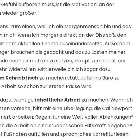
efühl aufhören muss, ist die Motivation, an der
h wieder größer.
ns. Zum einen, weil ich ein Morgenmensch bin und das
ch mich, wenn ich morgens direkt an der Diss saß, den
mit dem aktuellen Thema auseinandersetze. Außerdem
änger brauchen als gedacht und das zu Lasten meiner
unde noch einmal ran zu setzen, klappt zumindest bei
r Widerwillen. Mittlerweile bin ich sogar dazu
m Schreibtisch
zu machen statt dafür ins Büro zu
 Arbeit so schon zur ersten Pause wird.
 dazu, wichtige
inhaltliche Arbeit
zu machen. Wenn ich
sten vorsehe, hilft mir eine Überlegung, die Cal Newport
iert arbeiten: Regeln für eine Welt voller Ablenkungen“
h die Arbeit an eine studentischen Hilfskraft abgeben?
auf Fußnoten auffüllen und sprachliches Korrekturlesen.