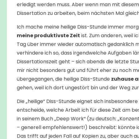
erledigt werden muss. Aber wenn man mit diesem G
Dissertation zu arbeiten, beim nächsten Mal gleic
Ich mache meine heilige Diss-Stunde immer morge
meine produktivste Zeit
ist. Zum anderen, weil i
Tag über immer wieder automatisch gedanklich 
verhindere ich so, dass irgendwelche Aufgaben l
Dissertationszeit geht – sich abends die letzte St
mir nicht besonders gut und führt eher zu noch meh
übergegangen, die heilige Diss-Stunde
zuhause a
gehen, weil ich dort ungestört bin und der Weg zur
Die „heilige“ Diss-Stunde eignet sich insbesondere
entscheide, welche Arbeit ich für diese Zeit am be
in seinem Buch „Deep Work“ (zu deutsch: „Konzentr
– generell empfehlenswert!) beschreibt: könnte ic
Das trifft auf jeden Fall auf Kopien zu, aber auch 