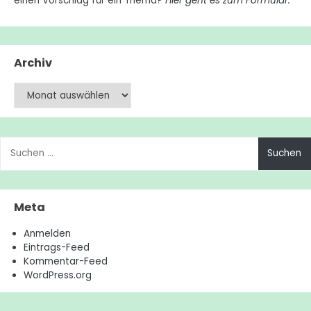
einen Vorschlag für ein Thema?
Hier geht es zum Formular.
Archiv
Archiv
Suchen
nach:
Meta
Anmelden
Eintrags-Feed
Kommentar-Feed
WordPress.org