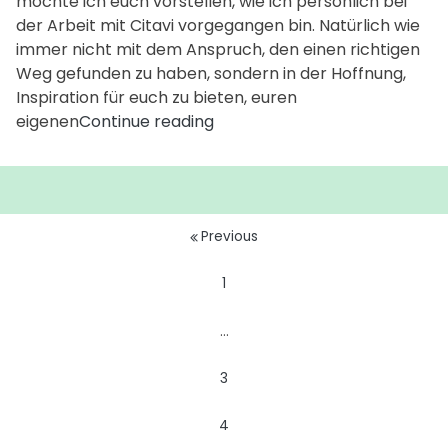
möchte ich euch vorstellen, wie ich persönlich bei
der Arbeit mit Citavi vorgegangen bin. Natürlich wie
immer nicht mit dem Anspruch, den einen richtigen
Weg gefunden zu haben, sondern in der Hoffnung,
Inspiration für euch zu bieten, euren
Meine
eigenen
Continue reading
persönliche
Arbeitsweise
mit
Citavi
Seitennummerierung
Previous
(Citavi
der
Teil
1
6/6)
Beiträge
…
3
4