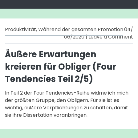
Produktivität
,
Während der gesamten Promotion
04/
o
06/2020
|
Leave a Comment
Ä
E
Äußere Erwartungen
kr
kreieren für Obliger (Four
fü
Ob
Tendencies Teil 2/5)
(F
T
In Teil 2 der Four Tendencies-Reihe widme ich mich
Te
der größten Gruppe, den Obligern. Für sie ist es
2
wichtig, äußere Verpflichtungen zu schaffen, damit
sie ihre Dissertation voranbringen.