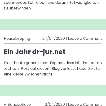
spannendes Schreiben und darum, Schwierigkeiten
zu überwinden.
o
Housekeeping
24/04/2020
|
Leave a Comment
Ei
J
Ein Jahr dr-jur.net
d
ju
Es ist heute genau einen Tag her, dass ich den ersten
„echten“ Post auf diesem Blog verfasst habe. Zeit für
eine kleine Zwischenbilanz.
o
Anfangsphase
16/04/2020
|
Leave a Comment