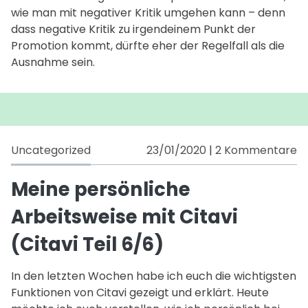
wie man mit negativer Kritik umgehen kann – denn
dass negative Kritik zu irgendeinem Punkt der
Promotion kommt, dürfte eher der Regelfall als die
Ausnahme sein.
zu
Uncategorized
23/01/2020
|
2 Kommentare
M
pe
Meine persönliche
Ar
Arbeitsweise mit Citavi
m
Ci
(Citavi Teil 6/6)
(C
Te
In den letzten Wochen habe ich euch die wichtigsten
6
Funktionen von Citavi gezeigt und erklärt. Heute