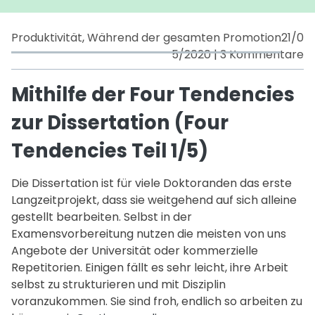
Produktivität
,
Während der gesamten Promotion
21/0
zu
5/2020
|
3 Kommentare
Mi
d
Mithilfe der Four Tendencies
F
zur Dissertation (Four
T
zu
Tendencies Teil 1/5)
Di
(F
Die Dissertation ist für viele Doktoranden das erste
T
Langzeitprojekt, dass sie weitgehend auf sich alleine
Te
gestellt bearbeiten. Selbst in der
1/
Examensvorbereitung nutzen die meisten von uns
Angebote der Universität oder kommerzielle
Repetitorien. Einigen fällt es sehr leicht, ihre Arbeit
selbst zu strukturieren und mit Disziplin
voranzukommen. Sie sind froh, endlich so arbeiten zu