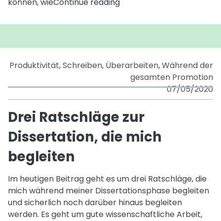
Mithilfe
können, wie
Continue reading
der
Four
Tendencies
zur
Dissertation
Produktivität
,
Schreiben
,
Überarbeiten
,
Während der
(Four
gesamten Promotion
Tendencies
07/05/2020
Teil
1/5)
Drei Ratschläge zur
Dissertation, die mich
begleiten
Im heutigen Beitrag geht es um drei Ratschläge, die
mich während meiner Dissertationsphase begleiten
und sicherlich noch darüber hinaus begleiten
werden. Es geht um gute wissenschaftliche Arbeit,