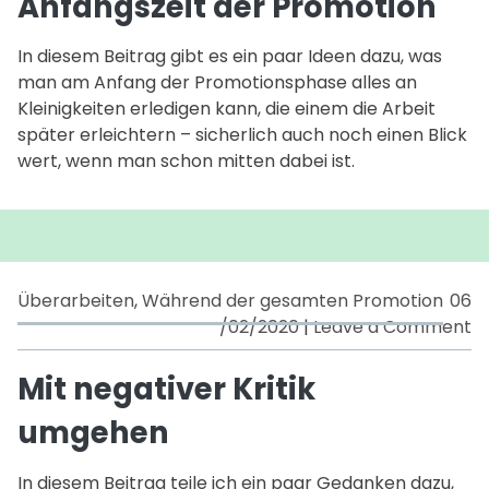
Anfangszeit der Promotion
di
An
In diesem Beitrag gibt es ein paar Ideen dazu, was
d
man am Anfang der Promotionsphase alles an
P
Kleinigkeiten erledigen kann, die einem die Arbeit
später erleichtern – sicherlich auch noch einen Blick
wert, wenn man schon mitten dabei ist.
Überarbeiten
,
Während der gesamten Promotion
06
o
/02/2020
|
Leave a Comment
Mi
ne
Mit negativer Kritik
Kr
umgehen
u
In diesem Beitrag teile ich ein paar Gedanken dazu,