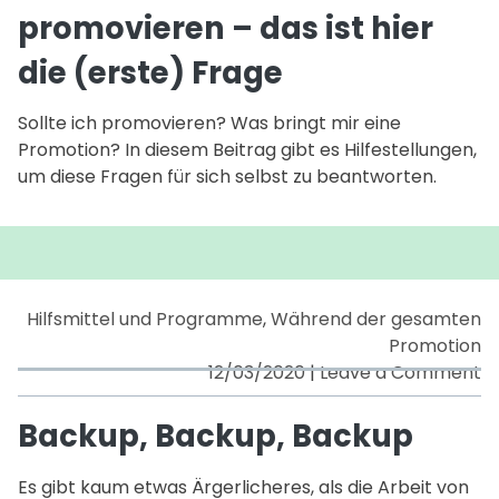
promovieren – das ist hier
p
–
die (erste) Frage
d
is
Sollte ich promovieren? Was bringt mir eine
hi
Promotion? In diesem Beitrag gibt es Hilfestellungen,
di
um diese Fragen für sich selbst zu beantworten.
(e
F
Hilfsmittel und Programme
,
Während der gesamten
Promotion
o
12/03/2020
|
Leave a Comment
B
B
Backup, Backup, Backup
B
Es gibt kaum etwas Ärgerlicheres, als die Arbeit von