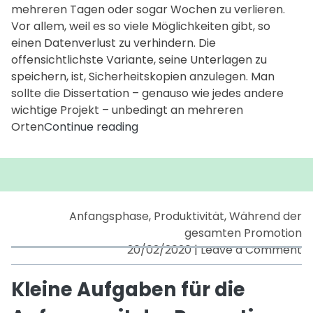
mehreren Tagen oder sogar Wochen zu verlieren.
Vor allem, weil es so viele Möglichkeiten gibt, so
einen Datenverlust zu verhindern. Die
offensichtlichste Variante, seine Unterlagen zu
speichern, ist, Sicherheitskopien anzulegen. Man
sollte die Dissertation – genauso wie jedes andere
wichtige Projekt – unbedingt an mehreren
Backup,
Orten
Continue reading
Backup,
Backup
Anfangsphase
,
Produktivität
,
Während der
gesamten Promotion
o
20/02/2020
|
Leave a Comment
Kl
A
Kleine Aufgaben für die
fü