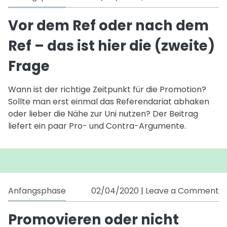
V
d
Vor dem Ref oder nach dem
R
Ref – das ist hier die (zweite)
o
n
Frage
d
R
Wann ist der richtige Zeitpunkt für die Promotion?
–
Sollte man erst einmal das Referendariat abhaken
d
oder lieber die Nähe zur Uni nutzen? Der Beitrag
is
liefert ein paar Pro- und Contra-Argumente.
hi
di
(z
F
o
Anfangsphase
02/04/2020
|
Leave a Comment
P
o
Promovieren oder nicht
ni